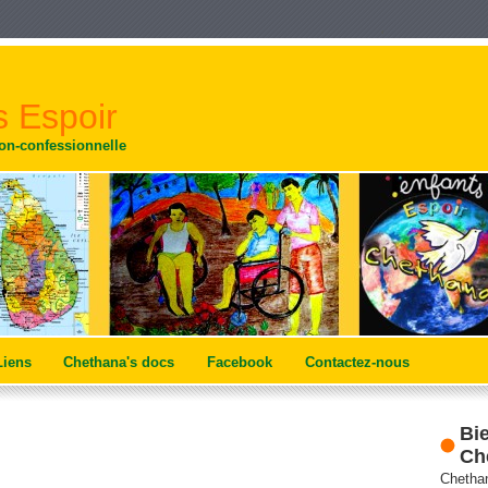
 Espoir
non-confessionnelle
Liens
Chethana's docs
Facebook
Contactez-nous
Bi
Ch
Chethan