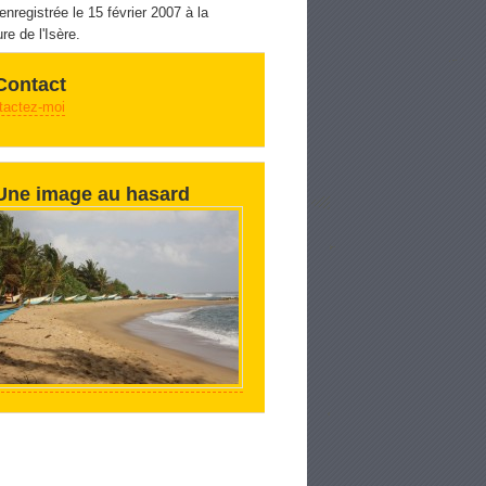
 enregistrée le 15 février 2007 à la
re de l'Isère.
Contact
tactez-moi
Une image au hasard