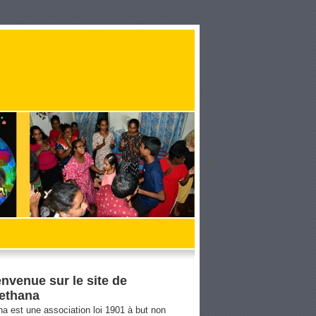
envenue sur le site de
ethana
a est une association loi 1901 à but non