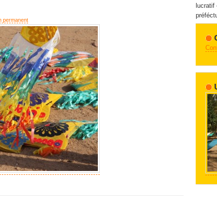
lucratif
préféctu
n permanent
Con