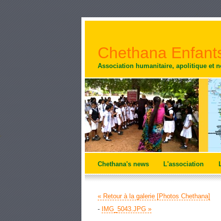
Chethana Enfants
Association humanitaire, apolitique et 
Chethana's news
L'association
« Retour à la galerie [Photos Chethana]
-
IMG_5043.JPG »