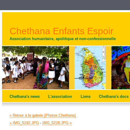
Chethana Enfants Espoir
Association humanitaire, apolitique et non-confessionnelle
Chethana's news
L'association
Liens
Chethana's docs
« Retour à la galerie [Photos Chethana]
« IMG_5192.JPG
-
IMG_5228.JPG »