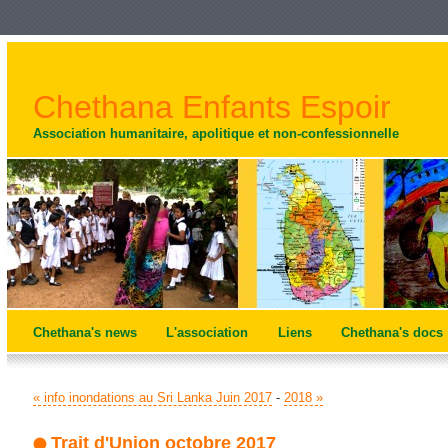
Chethana Enfants Espoir
Association humanitaire, apolitique et non-confessionnelle
Chethana's news
L'association
Liens
Chethana's docs
« info inondations au Sri Lanka Juin 2017
-
2018 »
Trait d'Union octobre 2017