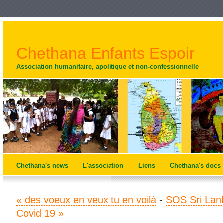
Chethana Enfants Espoir
Association humanitaire, apolitique et non-confessionnelle
Chethana's news
L'association
Liens
Chethana's docs
« des voeux en veux tu en voilà
-
SOS Sri Lank
Covid 19 »