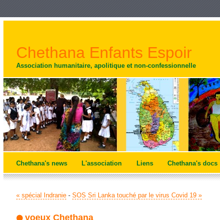
Chethana Enfants Espoir
Association humanitaire, apolitique et non-confessionnelle
Chethana's news
L'association
Liens
Chethana's docs
« spécial Indranie
-
SOS Sri Lanka touché par le virus Covid 19 »
voeux Chethana