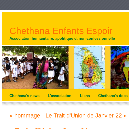
Chethana Enfants Espoir
Association humanitaire, apolitique et non-confessionnelle
Chethana's news
L'association
Liens
Chethana's docs
« hommage
-
Le Trait d'Union de Janvier 22 »