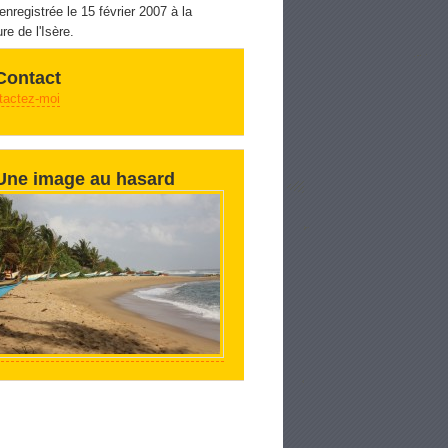
 enregistrée le 15 février 2007 à la
re de l'Isère.
Contact
tactez-moi
Une image au hasard