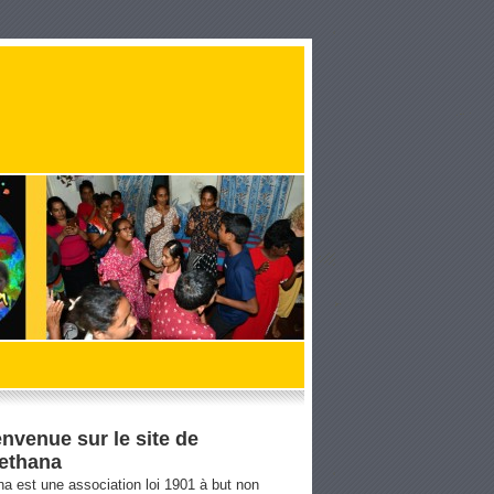
envenue sur le site de
ethana
a est une association loi 1901 à but non