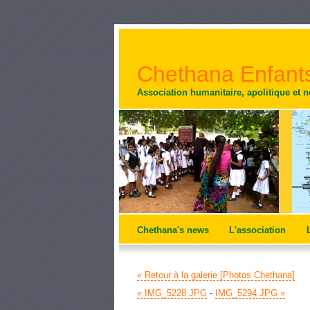
Chethana Enfants
Association humanitaire, apolitique et 
Chethana's news
L'association
« Retour à la galerie [Photos Chethana]
« IMG_5228.JPG
-
IMG_5294.JPG »