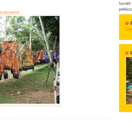
lucratif
préféctu
ien permanent
Con