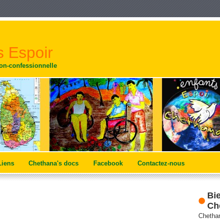
 Espoir
non-confessionnelle
Liens
Chethana's docs
Facebook
Contactez-nous
Bi
Ch
Chethan