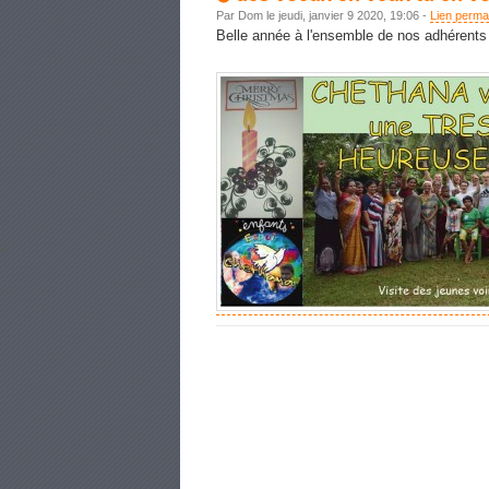
Par Dom le jeudi, janvier 9 2020, 19:06 -
Lien perma
Belle année à l'ensemble de nos adhérents ,