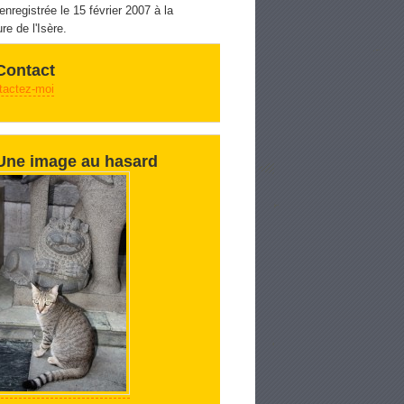
 enregistrée le 15 février 2007 à la
re de l'Isère.
Contact
tactez-moi
Une image au hasard