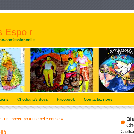
 Espoir
non-confessionnelle
Liens
Chethana's docs
Facebook
Contactez-nous
Bi
é
-
un concert pour une belle cause »
Ch
Chethan
ilà