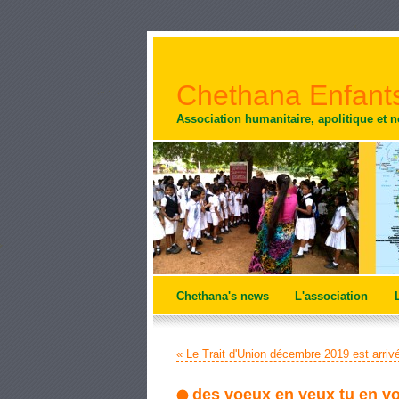
Chethana Enfants
Association humanitaire, apolitique et 
Chethana's news
L'association
« Le Trait d'Union décembre 2019 est arriv
des voeux en veux tu en vo