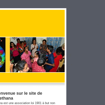
envenue sur le site de
ethana
a est une association loi 1901 à but non